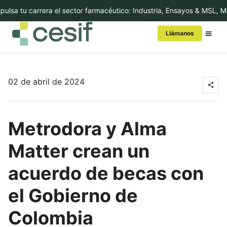
ulsa tu carrera el sector farmacéutico: Industria, Ensayos & MSL, M
Llámanos
Conoce Cesif
02 de abril de 2024
MBA/Másters
Metrodora y Alma
Cursos
Matter crean un
Executive Education
acuerdo de becas con
Internacional
el Gobierno de
Colombia
In-Company