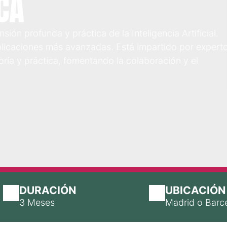
CA
ón profunda y práctica de la Inteligencia Artificial.
licaciones más avanzadas. Está impartido por expert
ría y práctica, fomentando la colaboración y el
DURACIÓN
UBICACIÓN
3 Meses
Madrid o Barc