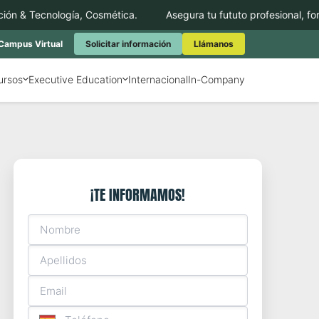
& Tecnología, Cosmética.
Asegura tu fututo profesional, formán
Campus Virtual
Solicitar información
Llámanos
ursos
Executive Education
Internacional
In-Company
¡TE INFORMAMOS!