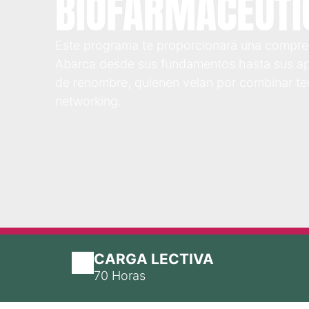
BIOFARMACÉUTI
Este programa te proporcionará una comprensi
Abarca desde sus fundamentos hasta sus ap
de renombre, quienen velan por combinar teo
networking.
CARGA LECTIVA
70 Horas