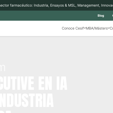
tor farmacéutico: Industria, Ensayos & MSL, Management, Innovación 
Blog
Conoce Cesif
MBA/Másters
C
am
UTIVE EN IA
INDUSTRIA