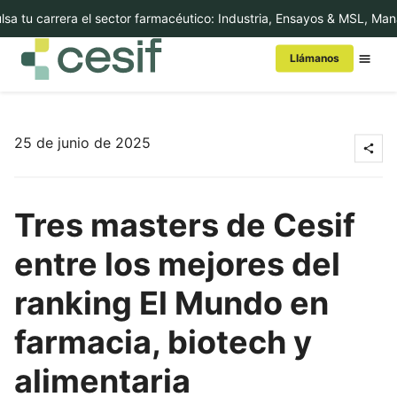
 tu carrera el sector farmacéutico: Industria, Ensayos & MSL, Mana
Llámanos
Conoce Cesif
25 de junio de 2025
MBA/Másters
Tres masters de Cesif
Cursos
entre los mejores del
Executive Education
ranking El Mundo en
Internacional
farmacia, biotech y
alimentaria
In-Company