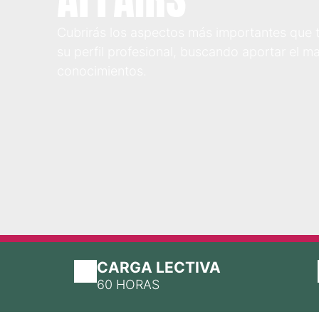
Cubrirás los aspectos más importantes que t
su perfil profesional, buscando aportar el ma
conocimientos.
CARGA LECTIVA
60 HORAS