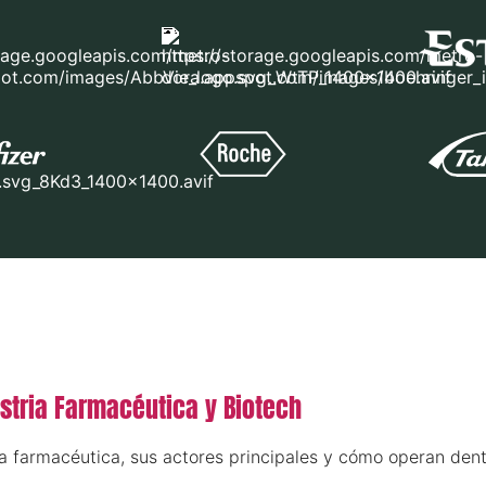
ustria Farmacéutica y Biotech
ia farmacéutica, sus actores principales y cómo operan dent