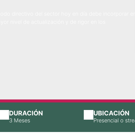
odo directivo del sector hoy en día debe incorporar e
yor nivel de actualización y de rigor en los
DURACIÓN
UBICACIÓN
3 Meses
Presencial o str