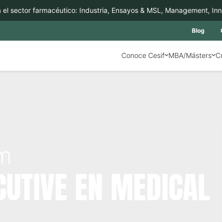
sector farmacéutico: Industria, Ensayos & MSL, Management, Innovac
Blog
Conoce Cesif
MBA/Másters
C
am
UTIVE EN MEDICAL