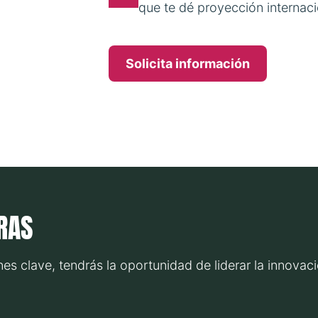
que te dé proyección internaci
Solicita información
RAS
nes clave, tendrás la oportunidad de liderar la innova