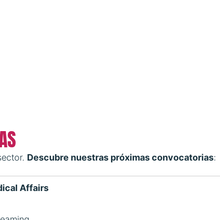
AS
sector.
Descubre nuestras próximas convocatorias
:
ical Affairs
reaming