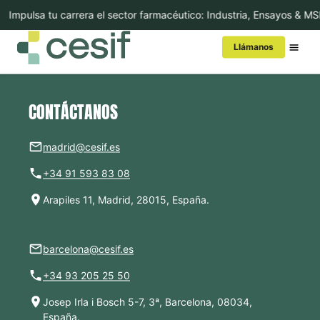
Impulsa tu carrera el sector farmacéutico: Industria, Ensayos & M
Llámanos
Conoce Cesif
CONTÁCTANOS
MBA/Másters
madrid@cesif.es
+34 91 593 83 08
Cursos
Arapiles 11, Madrid, 28015, España.
Executive Education
barcelona@cesif.es
Internacional
+34 93 205 25 50
In-Company
Josep Irla i Bosch 5-7, 3ª, Barcelona, 08034,
España.