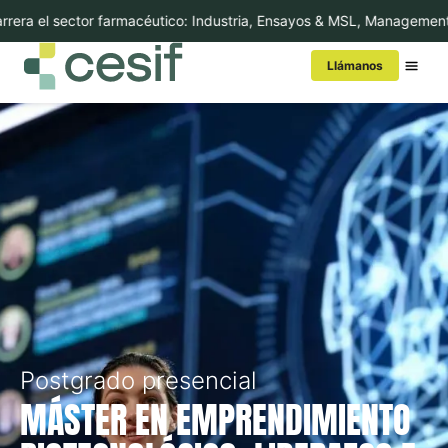
el sector farmacéutico: Industria, Ensayos & MSL, Management, Inno
Llámanos
Conoce Cesif
MBA/Másters
Cursos
Executive Education
Internacional
Postgrado presencial
MÁSTER EN EMPRENDIMIENTO
In-Company