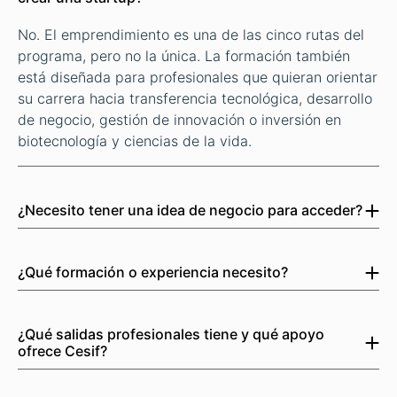
No. El emprendimiento es una de las cinco rutas del
programa, pero no la única. La formación también
está diseñada para profesionales que quieran orientar
su carrera hacia transferencia tecnológica, desarrollo
de negocio, gestión de innovación o inversión en
biotecnología y ciencias de la vida.
¿Necesito tener una idea de negocio para acceder?
No. Puedes incorporarte sin una idea previa. Durante
el programa aprenderás a detectar oportunidades y
¿Qué formación o experiencia necesito?
podrás desarrollar un proyecto alineado con tu perfil:
El programa está dirigido principalmente a titulados y
una propuesta de startup o spin-off, un plan de
profesionales de áreas científico-tecnológicas y de
transferencia, una estrategia de desarrollo de
¿Qué salidas profesionales tiene y qué apoyo
salud, como Biotecnología, Farmacia, Biología,
negocio, una hoja de ruta de innovación o un análisis
ofrece Cesif?
Química, Medicina, Bioquímica, Ciencias Biomédicas,
de inversión.
Cinco rutas reales: emprendimiento, transferencia
Ingeniería Biomédica y disciplinas afines. También