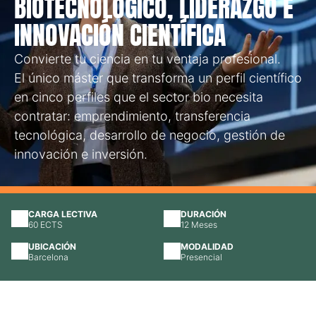
BIOTECNOLÓGICO, LIDERAZGO E
Blog
INNOVACIÓN CIENTÍFICA
Convierte tu ciencia en tu ventaja profesional.
Campus Virtual
El único máster que transforma un perfil científico
en cinco perfiles que el sector bio necesita
Solicitar información
contratar: emprendimiento, transferencia
tecnológica, desarrollo de negocio, gestión de
Llámanos
innovación e inversión.
CARGA LECTIVA
DURACIÓN
60 ECTS
12 Meses
UBICACIÓN
MODALIDAD
Barcelona
Presencial