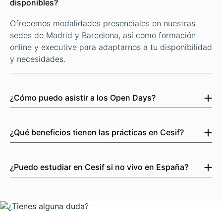
disponibles?
Ofrecemos modalidades presenciales en nuestras
sedes de Madrid y Barcelona, así como formación
online y executive para adaptarnos a tu disponibilidad
y necesidades.
¿Cómo puedo asistir a los Open Days?
Los Open Days son eventos presenciales donde
podrás visitar nuestras sedes y obtener información
¿Qué beneficios tienen las prácticas en Cesif?
directa de nuestros programas. Consulta las fechas
El 100% de nuestros estudiantes presenciales y online
disponibles y reserva tu plaza.
realizan prácticas en empresas líderes del sector.
¿Puedo estudiar en Cesif si no vivo en España?
Gracias a nuestras alianzas, los egresados de Cesif
Sí, puedes estudiar con Cesif Online, que ofrece
están preparados para acceder rápidamente a roles
acceso completo a todos los programas y recursos
estratégicos.
desde cualquier parte del mundo, manteniendo la
calidad y el acompañamiento que nos caracteriza.