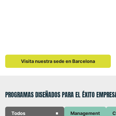
Visita nuestra sede en Barcelona
PROGRAMAS DISEÑADOS PARA EL ÉXITO EMPRES
Todos
Management
C