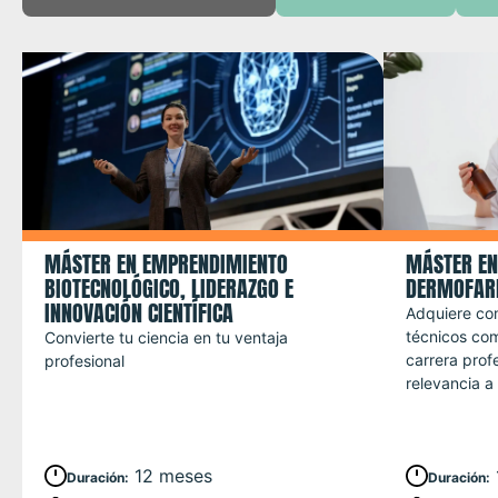
MÁSTER EN EMPRENDIMIENTO
MÁSTER EN
BIOTECNOLÓGICO, LIDERAZGO E
DERMOFAR
INNOVACIÓN CIENTÍFICA
Adquiere co
técnicos com
Convierte tu ciencia en tu ventaja
carrera prof
profesional
relevancia a
12 meses
Duración
:
Duración
: