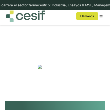
arrera el sector farmacéutico: Industria, Ensayos & MSL, Managemen
Llámanos
Conoce Cesif
MBA/Másters
Cursos
Executive Education
Internacional
In-Company