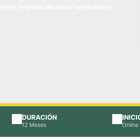
cazmente empresas del sector farmacéutico,
DURACIÓN
INICI
12 Meses
Online