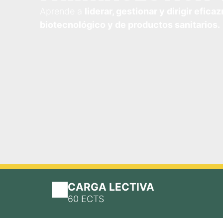
Aprende a
liderar, gestionar y dirigir efi
biotecnológico y de productos sanitarios.
CARGA LECTIVA
60 ECTS