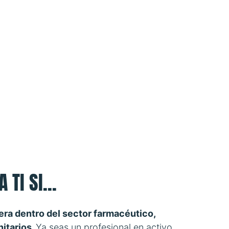
TI SI...
rera dentro del sector farmacéutico,
itarios.
Ya seas un profesional en activo