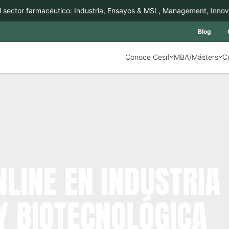
ctor farmacéutico: Industria, Ensayos & MSL, Management, Innovació
Blog
Conoce Cesif
MBA/Másters
C
LINE EN INDUSTRIA
Y BIOTECNOLÓGICA