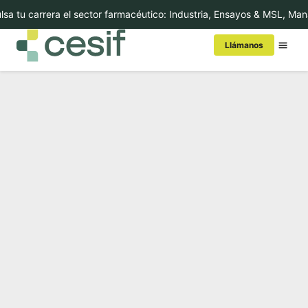
a tu carrera el sector farmacéutico: Industria, Ensayos & MSL, Man
Llámanos
Conoce Cesif
MBA/Másters
Cursos
Executive Education
Internacional
In-Company