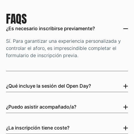
FAQS
¿Es necesario inscribirse previamente?
Sí. Para garantizar una experiencia personalizada y
controlar el aforo, es imprescindible completar el
formulario de inscripción previa.
¿Qué incluye la sesión del Open Day?
Durante el encuentro podrás:
¿Puedo asistir acompañado/a?
Conocer en profundidad nuestros másteres y
¡Claro! Puedes venir acompañado/a de un familiar o
programas online.
amigo si lo deseas.
¿La inscripción tiene coste?
Descubrir las salidas profesionales en la industria