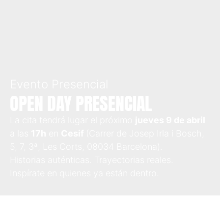
Blog
Campus Virtual
Solicitar información
Evento Presencial
OPEN DAY PRESENCIAL
Llámanos
La cita tendrá lugar el próximo
jueves 9 de abril
a las
17h
en
Cesif
(Carrer de Josep Irla i Bosch,
5, 7, 3ª, Les Corts, 08034 Barcelona).
Historias auténticas. Trayectorias reales.
Inspírate en quienes ya están dentro.