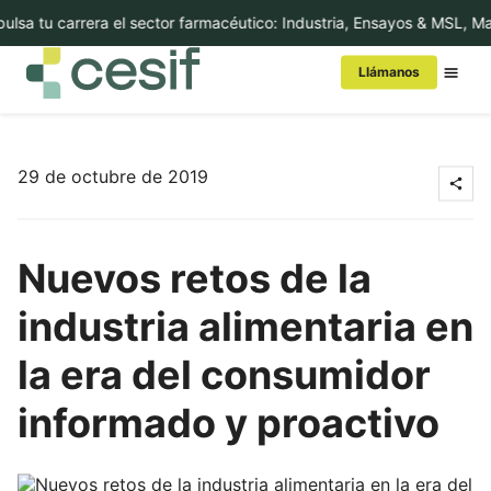
lsa tu carrera el sector farmacéutico: Industria, Ensayos & MSL, M
Llámanos
Conoce Cesif
29 de octubre de 2019
MBA/Másters
Nuevos retos de la
Cursos
industria alimentaria en
Executive Education
la era del consumidor
Internacional
informado y proactivo
In-Company