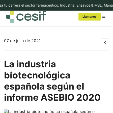
 tu carrera el sector farmacéutico: Industria, Ensayos & MSL, Manag
Llámanos
Conoce Cesif
07 de julio de 2021
MBA/Másters
La industria
Cursos
biotecnológica
Executive Education
española según el
Internacional
informe ASEBIO 2020
In-Company