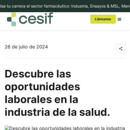
a tu carrera el sector farmacéutico: Industria, Ensayos & MSL, Man
Llámanos
Conoce Cesif
26 de julio de 2024
MBA/Másters
Descubre las
Cursos
oportunidades
Executive Education
laborales en la
Internacional
industria de la salud.
In-Company